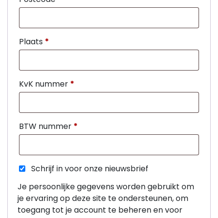
Portemonnee
Plaats
*
Kerstballen
Flesopeners
KvK nummer
*
Kaasschaaf
Onderzetters
BTW nummer
*
Pizzasnijders
Schrijf in voor onze nieuwsbrief
Theelepels
Je persoonlijke gegevens worden gebruikt om
Knutselen
je ervaring op deze site te ondersteunen, om
toegang tot je account te beheren en voor