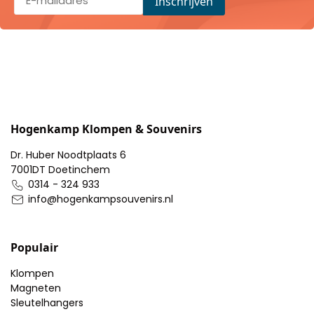
Pillendoosjes
Dienbladen
Keukenschorten
Theezakhouders
Hogenkamp Klompen & Souvenirs
Wijnstoppers
Dr. Huber Noodtplaats 6
7001DT Doetinchem
0314 - 324 933
Chocolade
info@hogenkampsouvenirs.nl
Placemats
Populair
Tulp sloffen
Klompen
Magneten
Sleutelhangers