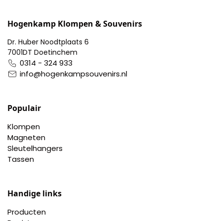
Nagelknippers
Hogenkamp Klompen & Souvenirs
Handwaaiers
Dr. Huber Noodtplaats 6
7001DT Doetinchem
Spiegeldoosjes
0314 - 324 933
info@hogenkampsouvenirs.nl
Paraplus
Pennen
Populair
Klompen
Stroopwafelblikken
Magneten
Sleutelhangers
Terracotta bloempotjes
Tassen
Vingerhoedjes
Handige links
Displays
Producten