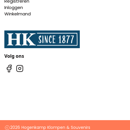
Registreren
Pillendoosjes
Inloggen
Winkelmand
Dienbladen
Keukenschorten
Theezakhouders
Volg ons
Wijnstoppers
Chocolade
Placemats
Tulp sloffen
2026
Hogenkamp Klompen & Souvenirs