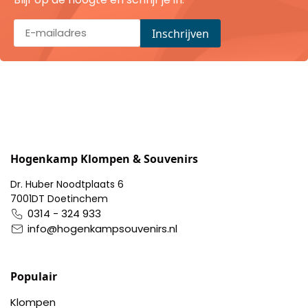
Portemonnee
Kerstballen
Flesopeners
Kaasschaaf
Hogenkamp Klompen & Souvenirs
Onderzetters
Dr. Huber Noodtplaats 6
7001DT Doetinchem
Pizzasnijders
0314 - 324 933
info@hogenkampsouvenirs.nl
Theelepels
Populair
Knutselen
Klompen