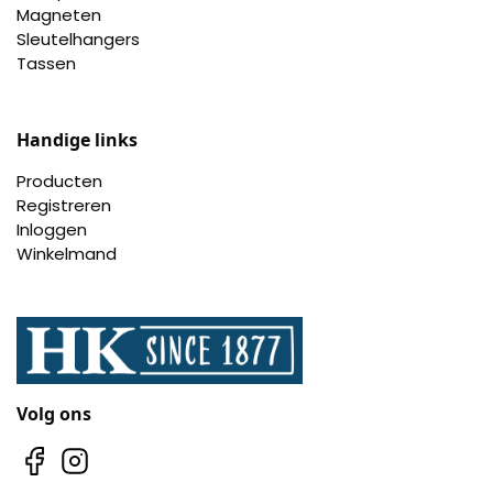
Nagelknippers
Magneten
Sleutelhangers
Tassen
Handwaaiers
Spiegeldoosjes
Handige links
Paraplus
Producten
Registreren
Inloggen
Pennen
Winkelmand
Stroopwafelblikken
Terracotta bloempotjes
Vingerhoedjes
Volg ons
Displays