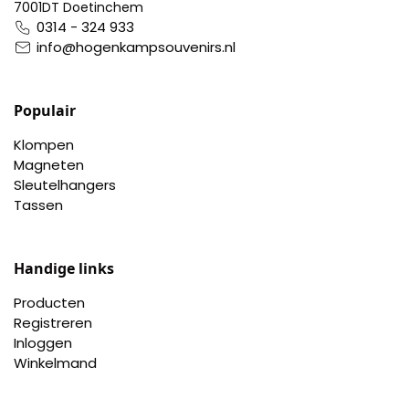
Nagelknippers
7001DT Doetinchem
0314 - 324 933
info@hogenkampsouvenirs.nl
Handwaaiers
Spiegeldoosjes
Populair
Klompen
Paraplus
Magneten
Sleutelhangers
Pennen
Tassen
Stroopwafelblikken
Handige links
Terracotta bloempotjes
Producten
Registreren
Vingerhoedjes
Inloggen
Winkelmand
Displays