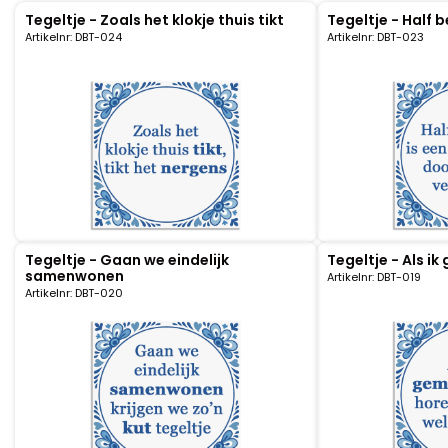
Tegeltje - Zoals het klokje thuis tikt
Tegeltje - Half 
Klompjes golf
Amsterdam
Molens
Artikelnr: DBT-024
Artikelnr: DBT-023
Knutselklompen
Rotterdam
Eend
Reuzen klomp
Coffee-to-go bekers
Wiet
Geluidsdoosjes
Van Gogh
Tegeltje - Gaan we eindelijk
Tegeltje - Als i
samenwonen
Artikelnr: DBT-019
Pins
Artikelnr: DBT-020
Fiets souvenirs
Aanstekers
Sieraden