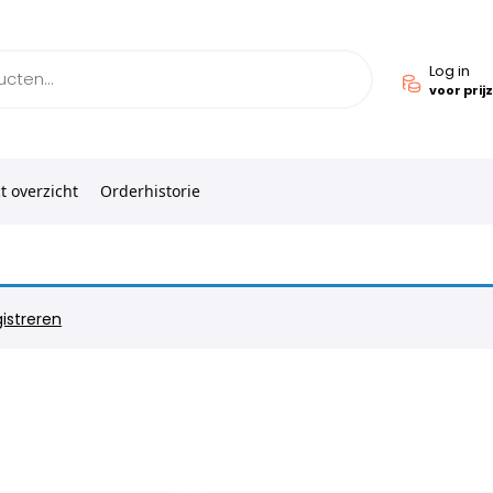
Log in
voor prij
t overzicht
Orderhistorie
istreren