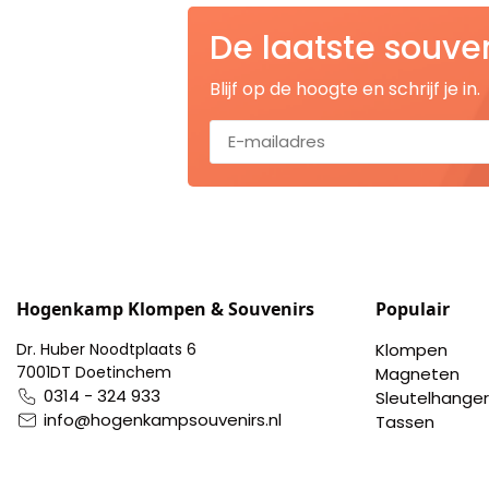
Pillendoosjes
De laatste souve
Dienbladen
Blijf op de hoogte en schrijf je in.
Keukenschorten
Theezakhouders
Wijnstoppers
Chocolade
Hogenkamp Klompen & Souvenirs
Populair
Dr. Huber Noodtplaats 6
Klompen
Placemats
7001DT Doetinchem
Magneten
0314 - 324 933
Sleutelhanger
Tulp sloffen
info@hogenkampsouvenirs.nl
Tassen