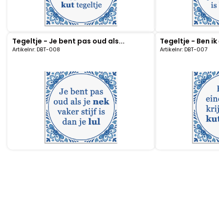
Nagelknippers
Handwaaiers
Tegeltje - Je bent pas oud als...
Tegeltje - Ben ik 
Artikelnr: DBT-008
Artikelnr: DBT-007
Spiegeldoosjes
Paraplus
Pennen
Stroopwafelblikken
Terracotta bloempotjes
Vingerhoedjes
Displays