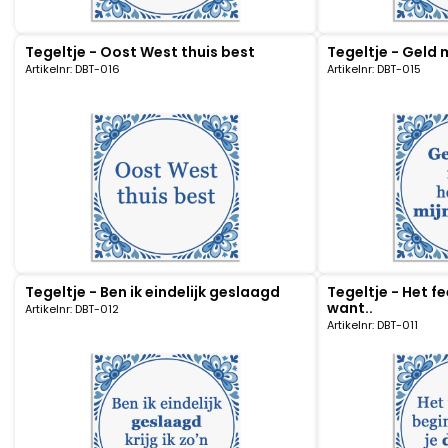
Portemonnee
Tegeltje - Oost West thuis best
Tegeltje - Geld 
Artikelnr: DBT-016
Artikelnr: DBT-015
Kerstballen
Flesopeners
Kaasschaaf
Onderzetters
Tegeltje - Ben ik eindelijk geslaagd
Tegeltje - Het f
Pizzasnijders
want..
Artikelnr: DBT-012
Artikelnr: DBT-011
Theelepels
Knutselen