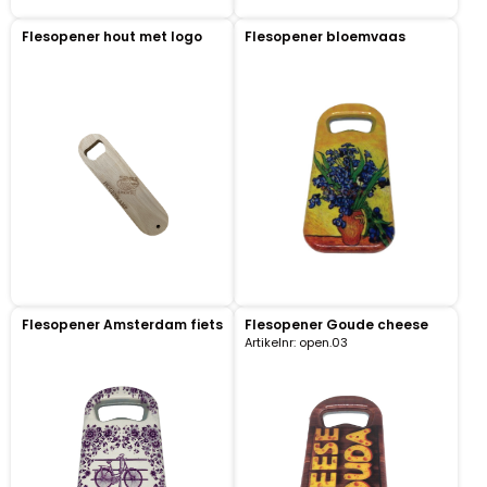
Flesopener hout met logo
Flesopener bloemvaas
Portemonnee
Kerstballen
Flesopeners
Kaasschaaf
Onderzetters
Flesopener Amsterdam fiets
Flesopener Goude cheese
Pizzasnijders
Artikelnr: open.03
Theelepels
Knutselen