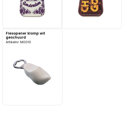
Nagelknippers
Handwaaiers
Spiegeldoosjes
Flesopener klomp wit
geschuurd
Artikelnr: M0010
Paraplus
Pennen
Stroopwafelblikken
Terracotta bloempotjes
Vingerhoedjes
Displays