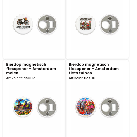
Klompjes golf
Amsterdam
Molens
Knutselklompen
Rotterdam
Eend
Reuzen klomp
Coffee-to-go bekers
Wiet
Geluidsdoosjes
Bierdop magnetisch
Bierdop magnetisch
flesopener – Amsterdam
flesopener – Amsterdam
Van Gogh
molen
fiets tulpen
Artikelnr: fles002
Artikelnr: fles001
Pins
Fiets souvenirs
Aanstekers
Sieraden