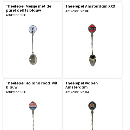
Theelepel Meisje met de
Theelepel Amsterdam XXX
parel delfts blauw
Artikelnr: SP016
Portemonnee
Artikelnr: SP018
Kerstballen
Flesopeners
Kaasschaaf
Onderzetters
Theelepel Holland rood-wit-
Theelepel wapen
Pizzasnijders
blauw
Amsterdam
Artikelnr: SP015
Artikelnr: SP014
Theelepels
Knutselen