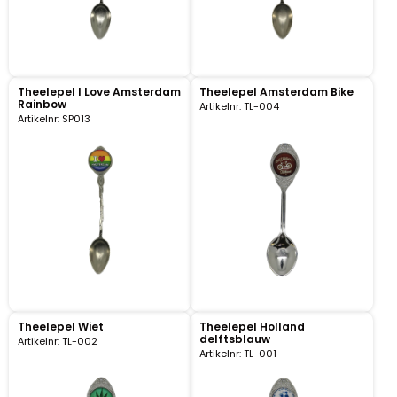
Nagelknippers
Handwaaiers
Theelepel I Love Amsterdam
Theelepel Amsterdam Bike
Spiegeldoosjes
Rainbow
Artikelnr: TL-004
Artikelnr: SP013
Paraplus
Pennen
Stroopwafelblikken
Terracotta bloempotjes
Vingerhoedjes
Theelepel Wiet
Theelepel Holland
delftsblauw
Artikelnr: TL-002
Artikelnr: TL-001
Displays