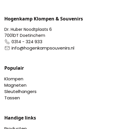
Portemonnee
Hogenkamp Klompen & Souvenirs
Kerstballen
Dr. Huber Noodtplaats 6
7001DT Doetinchem
0314 - 324 933
Flesopeners
info@hogenkampsouvenirs.nl
Kaasschaaf
Populair
Onderzetters
Klompen
Magneten
Pizzasnijders
Sleutelhangers
Tassen
Theelepels
Knutselen
Handige links
Producten