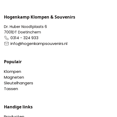
Portemonnee
Hogenkamp Klompen & Souvenirs
Kerstballen
Dr. Huber Noodtplaats 6
7001DT Doetinchem
0314 - 324 933
Flesopeners
info@hogenkampsouvenirs.nl
Kaasschaaf
Populair
Onderzetters
Klompen
Magneten
Pizzasnijders
Sleutelhangers
Tassen
Theelepels
Knutselen
Handige links
Producten