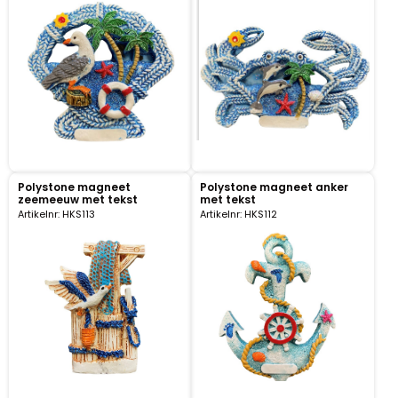
Klompjes golf
Amsterdam
Molens
Knutselklompen
Rotterdam
Eend
Reuzen klomp
Coffee-to-go bekers
Wiet
Geluidsdoosjes
Polystone magneet
Polystone magneet anker
zeemeeuw met tekst
met tekst
Van Gogh
Artikelnr: HKS113
Artikelnr: HKS112
Pins
Fiets souvenirs
Aanstekers
Sieraden