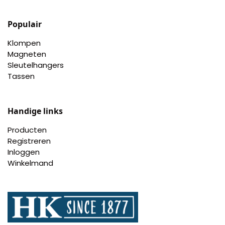
Pillendoosjes
Populair
Dienbladen
Klompen
Magneten
Keukenschorten
Sleutelhangers
Tassen
Theezakhouders
Handige links
Wijnstoppers
Producten
Chocolade
Registreren
Inloggen
Placemats
Winkelmand
Tulp sloffen