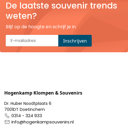
Nagelknippers
De laatste souvenir trends
weten?
Handwaaiers
Blijf op de hoogte en schrijf je in.
Spiegeldoosjes
Paraplus
Pennen
Stroopwafelblikken
Terracotta bloempotjes
Hogenkamp Klompen & Souvenirs
Dr. Huber Noodtplaats 6
Vingerhoedjes
7001DT Doetinchem
0314 - 324 933
Displays
info@hogenkampsouvenirs.nl