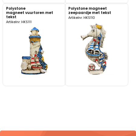
Polystone
Polystone magneet
magneet vuurtoren met
zeepaardje met tekst
Portemonnee
tekst
Artikelnr: HKS110
Artikelnr: HKS111
Kerstballen
Flesopeners
Kaasschaaf
Onderzetters
Pizzasnijders
Theelepels
Knutselen