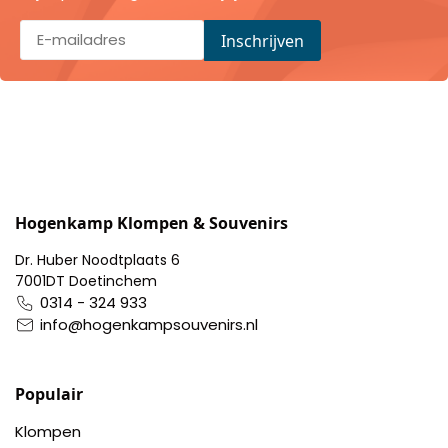
Pillendoosjes
Dienbladen
Keukenschorten
Theezakhouders
Wijnstoppers
Hogenkamp Klompen & Souvenirs
Dr. Huber Noodtplaats 6
Chocolade
7001DT Doetinchem
0314 - 324 933
Placemats
info@hogenkampsouvenirs.nl
Tulp sloffen
Populair
Klompen