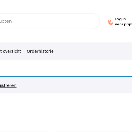
Log in
voor prij
t overzicht
Orderhistorie
istreren