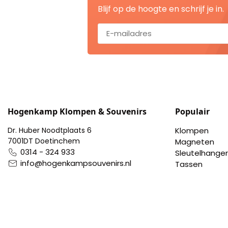
Blijf op de hoogte en schrijf je in.
Portemonnee
Kerstballen
Flesopeners
Kaasschaaf
Hogenkamp Klompen & Souvenirs
Populair
Onderzetters
Dr. Huber Noodtplaats 6
Klompen
7001DT Doetinchem
Magneten
0314 - 324 933
Sleutelhanger
Pizzasnijders
info@hogenkampsouvenirs.nl
Tassen
Theelepels
Knutselen