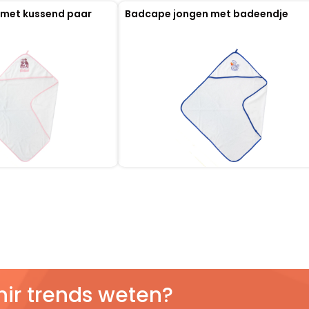
 met kussend paar
Badcape jongen met badeendje
nir trends weten?