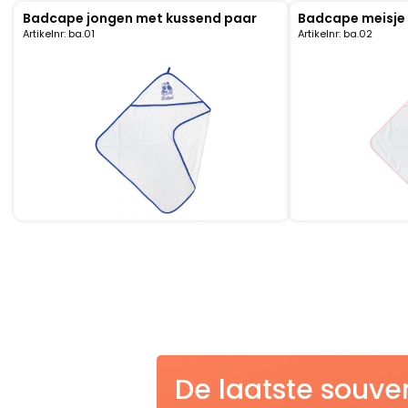
Badcape jongen met kussend paar
Badcape meisje
Klompjes golf
Amsterdam
Molens
Artikelnr: ba.01
Artikelnr: ba.02
Knutselklompen
Rotterdam
Eend
Reuzen klomp
Coffee-to-go bekers
Wiet
Geluidsdoosjes
Van Gogh
Pins
Fiets souvenirs
Aanstekers
De laatste souve
Sieraden