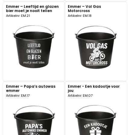
Emmer – Leeftijd en glazen
Emmer – Vol Gas
bier moet je nooit tellen
Motorcross
Portemonnee
Artikelnr: EM.21
Artikelnr: EM.18
Kerstballen
Flesopeners
Kaasschaaf
Onderzetters
Emmer – Papa’s autowas
Emmer - Een kadootje voor
Pizzasnijders
emmer
jou
Artikelnr: EM.17
Artikelnr: EM.07
Theelepels
Knutselen