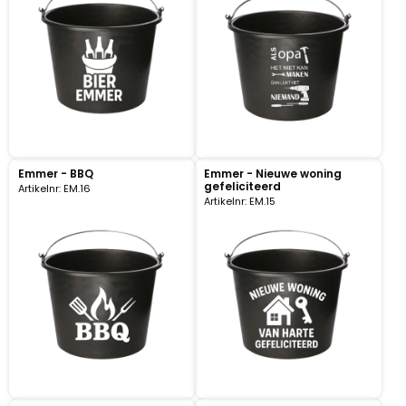
Pillendoosjes
Dienbladen
Keukenschorten
Theezakhouders
Emmer - BBQ
Emmer - Nieuwe woning
gefeliciteerd
Artikelnr: EM.16
Wijnstoppers
Artikelnr: EM.15
Chocolade
Placemats
Tulp sloffen