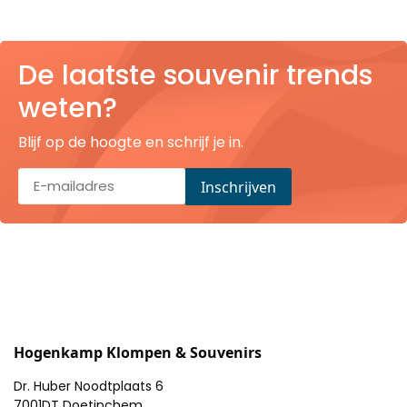
De laatste souvenir trends
weten?
Blijf op de hoogte en schrijf je in.
Hogenkamp Klompen & Souvenirs
Dr. Huber Noodtplaats 6
7001DT Doetinchem