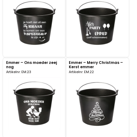
Klompjes golf
Amsterdam
Molens
Knutselklompen
Rotterdam
Eend
Reuzen klomp
Coffee-to-go bekers
Wiet
Geluidsdoosjes
Emmer – Ons moeder zeej
Emmer – Merry Christmas –
nog
Kerst emmer
Artikelnr: EM.23
Artikelnr: EM.22
Van Gogh
Pins
Fiets souvenirs
Aanstekers
Sieraden