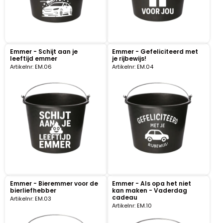
Nagelknippers
Handwaaiers
Emmer - Schijt aan je
Emmer - Gefeliciteerd met
Spiegeldoosjes
leeftijd emmer
je rijbewijs!
Artikelnr: EM.06
Artikelnr: EM.04
Paraplus
Pennen
Stroopwafelblikken
Terracotta bloempotjes
Vingerhoedjes
Emmer - Bieremmer voor de
Emmer - Als opa het niet
bierliefhebber
kan maken - Vaderdag
cadeau
Artikelnr: EM.03
Displays
Artikelnr: EM.10