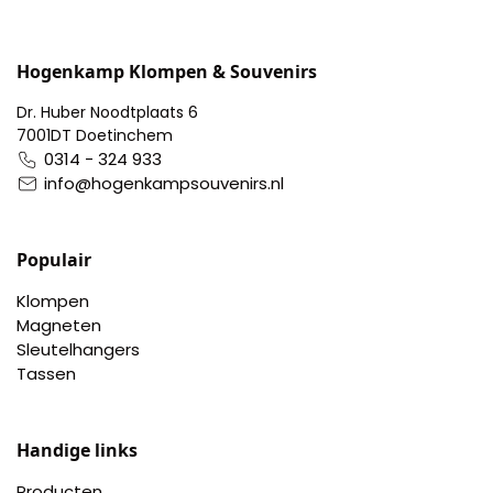
Portemonnee
Hogenkamp Klompen & Souvenirs
Kerstballen
Dr. Huber Noodtplaats 6
7001DT Doetinchem
0314 - 324 933
Flesopeners
info@hogenkampsouvenirs.nl
Kaasschaaf
Populair
Onderzetters
Klompen
Magneten
Pizzasnijders
Sleutelhangers
Tassen
Theelepels
Knutselen
Handige links
Producten