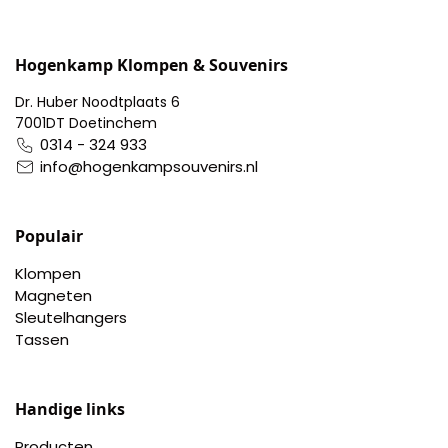
Portemonnee
Hogenkamp Klompen & Souvenirs
Kerstballen
Dr. Huber Noodtplaats 6
7001DT Doetinchem
0314 - 324 933
Flesopeners
info@hogenkampsouvenirs.nl
Kaasschaaf
Populair
Onderzetters
Klompen
Magneten
Pizzasnijders
Sleutelhangers
Tassen
Theelepels
Knutselen
Handige links
Producten