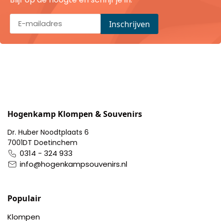
Portemonnee
Kerstballen
Flesopeners
Kaasschaaf
Hogenkamp Klompen & Souvenirs
Onderzetters
Dr. Huber Noodtplaats 6
7001DT Doetinchem
Pizzasnijders
0314 - 324 933
info@hogenkampsouvenirs.nl
Theelepels
Populair
Knutselen
Klompen