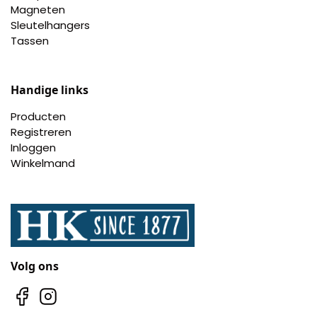
Nagelknippers
Magneten
Sleutelhangers
Tassen
Handwaaiers
Spiegeldoosjes
Handige links
Paraplus
Producten
Registreren
Inloggen
Pennen
Winkelmand
Stroopwafelblikken
Terracotta bloempotjes
Vingerhoedjes
Volg ons
Displays