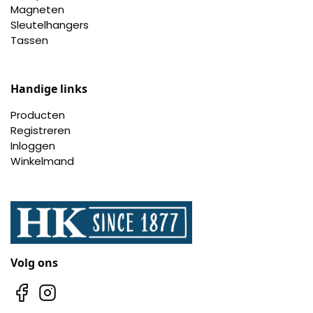
Nagelknippers
Magneten
Sleutelhangers
Tassen
Handwaaiers
Spiegeldoosjes
Handige links
Paraplus
Producten
Registreren
Inloggen
Pennen
Winkelmand
Stroopwafelblikken
Terracotta bloempotjes
Vingerhoedjes
Volg ons
Displays