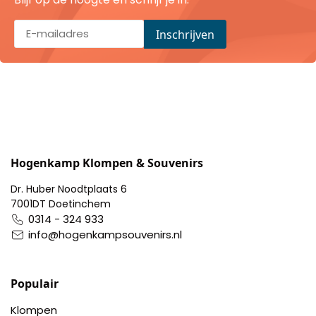
Portemonnee
Kerstballen
Flesopeners
Kaasschaaf
Hogenkamp Klompen & Souvenirs
Onderzetters
Dr. Huber Noodtplaats 6
7001DT Doetinchem
Pizzasnijders
0314 - 324 933
info@hogenkampsouvenirs.nl
Theelepels
Populair
Knutselen
Klompen