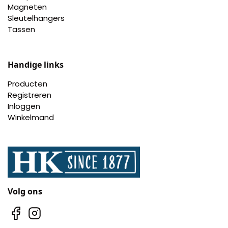
Nagelknippers
Magneten
Sleutelhangers
Tassen
Handwaaiers
Spiegeldoosjes
Handige links
Paraplus
Producten
Registreren
Inloggen
Pennen
Winkelmand
Stroopwafelblikken
Terracotta bloempotjes
Vingerhoedjes
Volg ons
Displays