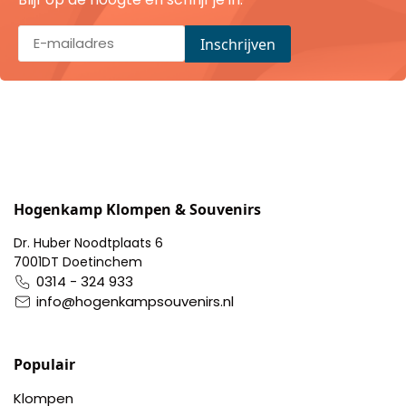
Portemonnee
Kerstballen
Flesopeners
Kaasschaaf
Hogenkamp Klompen & Souvenirs
Onderzetters
Dr. Huber Noodtplaats 6
7001DT Doetinchem
Pizzasnijders
0314 - 324 933
info@hogenkampsouvenirs.nl
Theelepels
Populair
Knutselen
Klompen