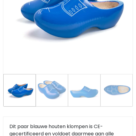
Klompjes golf
Amsterdam
Molens
Knutselklompen
Rotterdam
Eend
Reuzen klomp
Coffee-to-go bekers
Wiet
Geluidsdoosjes
Van Gogh
Pins
Fiets souvenirs
Aanstekers
Dit paar blauwe houten klompen is CE-
gecertificeerd en voldoet daarmee aan alle
Sieraden