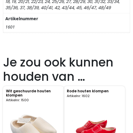
18, 19, 20/21, 22/23, 24, 25/26, 27, 28/29, 30, 31/32, 33/34,
Pillendoosjes
35/36, 37, 38/39, 40/41, 42, 43/44, 45, 46/47, 48/49
Artikelnummer
Dienbladen
1601
Keukenschorten
Theezakhouders
Je zou ook kunnen
Wijnstoppers
houden van …
Chocolade
Wit geschuurde houten
Rode houten klompen
klompen
Placemats
Artikelnr: 1602
Artikelnr: 1500
Tulp sloffen