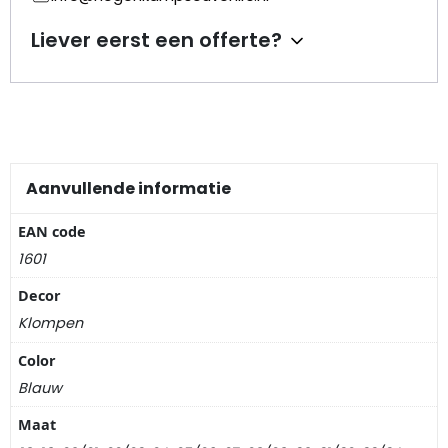
Nagelknippers
Liever eerst een offerte?
Handwaaiers
Spiegeldoosjes
Paraplus
Aanvullende informatie
Pennen
EAN code
1601
Stroopwafelblikken
Decor
Terracotta bloempotjes
Klompen
Color
Vingerhoedjes
Blauw
Displays
Maat