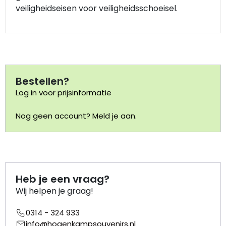
veiligheidseisen voor veiligheidsschoeisel.
Portemonnee
Kerstballen
Flesopeners
Bestellen?
Log in voor prijsinformatie
Kaasschaaf
Nog geen account? Meld je aan.
Onderzetters
Pizzasnijders
Heb je een vraag?
Theelepels
Wij helpen je graag!
Knutselen
0314 - 324 933
info@hogenkampsouvenirs.nl