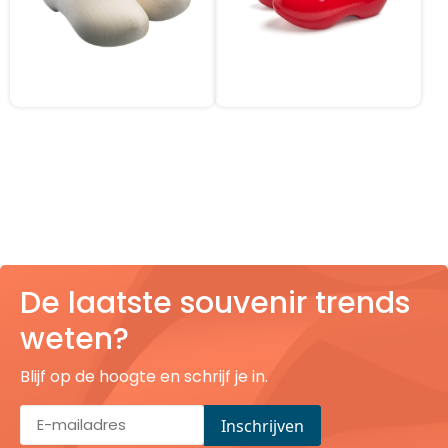
De laatste souvenir trends
weten?
Blijf op de hoogte en schrijf je in.