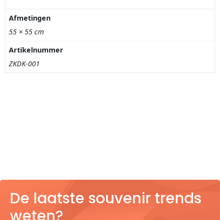
Nagelknippers
Afmetingen
Handwaaiers
55 × 55 cm
Artikelnummer
Spiegeldoosjes
ZKDK-001
Paraplus
Pennen
Stroopwafelblikken
Terracotta bloempotjes
Vingerhoedjes
De laatste souvenir trends
Displays
weten?