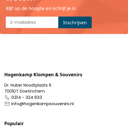
Pillendoosjes
Blijf op de hoogte en schrijf je in.
Dienbladen
Keukenschorten
Theezakhouders
Wijnstoppers
Hogenkamp Klompen & Souvenirs
Chocolade
Dr. Huber Noodtplaats 6
7001DT Doetinchem
Placemats
0314 - 324 933
info@hogenkampsouvenirs.nl
Tulp sloffen
Populair