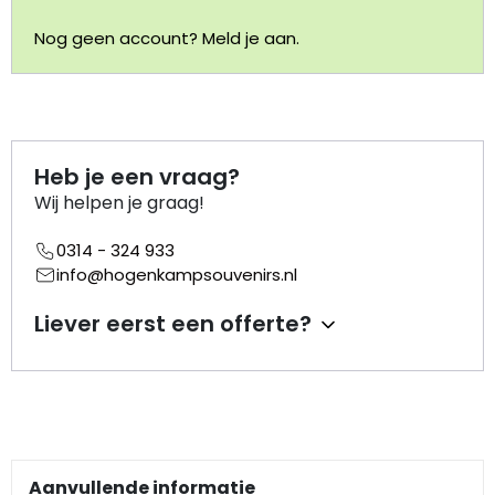
Nog geen account? Meld je aan.
Portemonnee
Kerstballen
Flesopeners
Heb je een vraag?
Wij helpen je graag!
Kaasschaaf
0314 - 324 933
info@hogenkampsouvenirs.nl
Onderzetters
Liever eerst een offerte?
Pizzasnijders
Theelepels
Knutselen
Aanvullende informatie