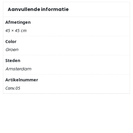
Nagelknippers
Aanvullende informatie
Handwaaiers
Afmetingen
45 × 45 cm
Spiegeldoosjes
Color
Paraplus
Groen
Steden
Pennen
Amsterdam
Stroopwafelblikken
Artikelnummer
Canv.05
Terracotta bloempotjes
Vingerhoedjes
Displays