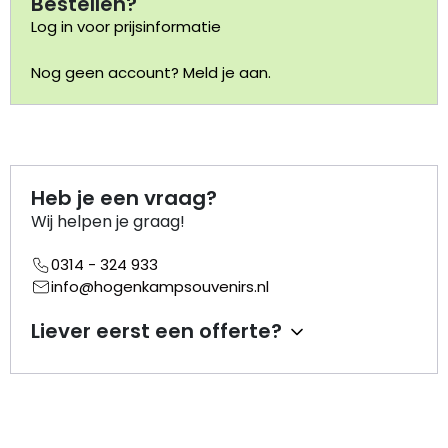
Bestellen?
Log in voor prijsinformatie
Portemonnee
Nog geen account? Meld je aan.
Kerstballen
Flesopeners
Heb je een vraag?
Kaasschaaf
Wij helpen je graag!
Onderzetters
0314 - 324 933
info@hogenkampsouvenirs.nl
Pizzasnijders
Liever eerst een offerte?
Theelepels
Knutselen