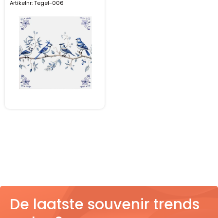
Artikelnr: Tegel-006
Pillendoosjes
Dienbladen
Keukenschorten
Theezakhouders
Wijnstoppers
Chocolade
Placemats
Tulp sloffen
De laatste souvenir trends