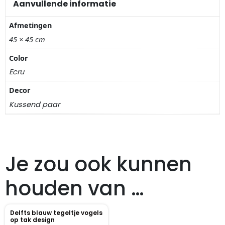
Nagelknippers
Aanvullende informatie
Afmetingen
Handwaaiers
45 × 45 cm
Spiegeldoosjes
Color
Ecru
Paraplus
Decor
Kussend paar
Pennen
Stroopwafelblikken
Je zou ook kunnen
Terracotta bloempotjes
houden van …
Vingerhoedjes
Displays
Delfts blauw tegeltje vogels
op tak design