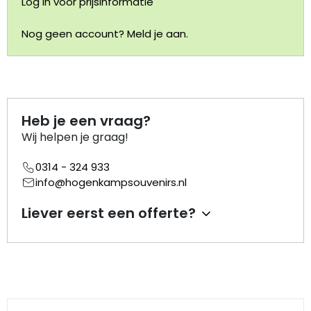
Log in voor prijsinformatie
Portemonnee
Nog geen account? Meld je aan.
Kerstballen
Flesopeners
Heb je een vraag?
Wij helpen je graag!
Kaasschaaf
0314 - 324 933
Onderzetters
info@hogenkampsouvenirs.nl
Pizzasnijders
Liever eerst een offerte?
Theelepels
Knutselen