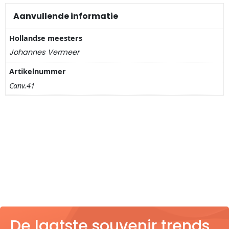
Nagelknippers
Aanvullende informatie
Handwaaiers
Hollandse meesters
Johannes Vermeer
Spiegeldoosjes
Artikelnummer
Paraplus
Canv.41
Pennen
Stroopwafelblikken
Terracotta bloempotjes
Vingerhoedjes
Displays
De laatste souvenir trends