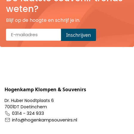
Pillendoosjes
weten?
Blijf op de hoogte en schrijf je in.
Dienbladen
Keukenschorten
Theezakhouders
Wijnstoppers
Chocolade
Hogenkamp Klompen & Souvenirs
Placemats
Dr. Huber Noodtplaats 6
7001DT Doetinchem
Tulp sloffen
0314 - 324 933
info@hogenkampsouvenirs.nl