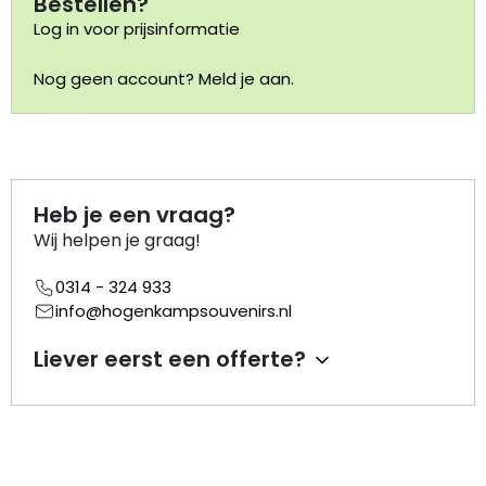
Bestellen?
Log in voor prijsinformatie
Portemonnee
Nog geen account? Meld je aan.
Kerstballen
Flesopeners
Heb je een vraag?
Kaasschaaf
Wij helpen je graag!
Onderzetters
0314 - 324 933
info@hogenkampsouvenirs.nl
Pizzasnijders
Liever eerst een offerte?
Theelepels
Knutselen