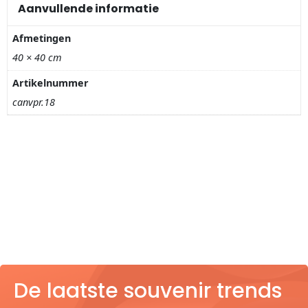
Nagelknippers
Aanvullende informatie
Afmetingen
Handwaaiers
40 × 40 cm
Spiegeldoosjes
Artikelnummer
canvpr.18
Paraplus
Pennen
Stroopwafelblikken
Terracotta bloempotjes
Vingerhoedjes
De laatste souvenir trends
Displays