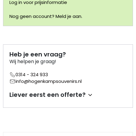
Log in voor prijsinformatie
Portemonnee
Nog geen account? Meld je aan.
Kerstballen
Flesopeners
Heb je een vraag?
Kaasschaaf
Wij helpen je graag!
0314 - 324 933
Onderzetters
info@hogenkampsouvenirs.nl
Pizzasnijders
Liever eerst een offerte?
Theelepels
Knutselen