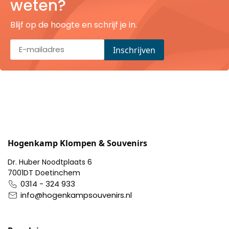
weten?
Pillendoosjes
Blijf op de hoogte en schrijf je in.
Dienbladen
Keukenschorten
Theezakhouders
Wijnstoppers
Chocolade
Hogenkamp Klompen & Souvenirs
Dr. Huber Noodtplaats 6
Placemats
7001DT Doetinchem
0314 - 324 933
Tulp sloffen
info@hogenkampsouvenirs.nl