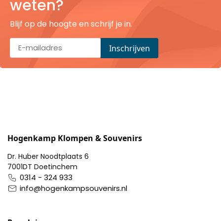
weten?
Pillendoosjes
Blijf op de hoogte en schrijf je in.
Dienbladen
Keukenschorten
Theezakhouders
Wijnstoppers
Chocolade
Hogenkamp Klompen & Souvenirs
Dr. Huber Noodtplaats 6
Placemats
7001DT Doetinchem
0314 - 324 933
Tulp sloffen
info@hogenkampsouvenirs.nl