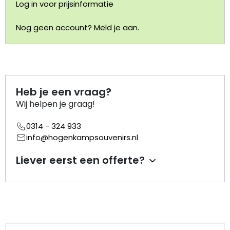
Log in voor prijsinformatie
Portemonnee
Nog geen account? Meld je aan.
Kerstballen
Flesopeners
Heb je een vraag?
Kaasschaaf
Wij helpen je graag!
0314 - 324 933
Onderzetters
info@hogenkampsouvenirs.nl
Pizzasnijders
Liever eerst een offerte?
Theelepels
Knutselen