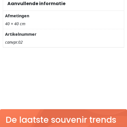
Nagelknippers
Aanvullende informatie
Afmetingen
Handwaaiers
40 × 40 cm
Spiegeldoosjes
Artikelnummer
canvpr.02
Paraplus
Pennen
Stroopwafelblikken
Terracotta bloempotjes
Vingerhoedjes
De laatste souvenir trends
Displays