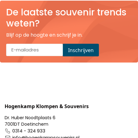
Pillendoosjes
De laatste souvenir trends
weten?
Dienbladen
Blijf op de hoogte en schrijf je in.
Keukenschorten
Theezakhouders
Wijnstoppers
Chocolade
Placemats
Hogenkamp Klompen & Souvenirs
Tulp sloffen
Dr. Huber Noodtplaats 6
7001DT Doetinchem
0314 - 324 933
info@hogenkampsouvenirs.nl