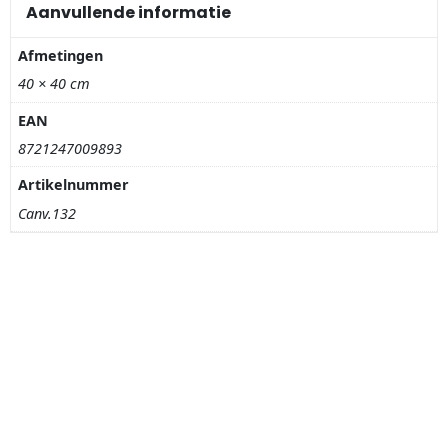
Nagelknippers
Aanvullende informatie
Afmetingen
Handwaaiers
40 × 40 cm
Spiegeldoosjes
EAN
8721247009893
Paraplus
Artikelnummer
Pennen
Canv.132
Stroopwafelblikken
Terracotta bloempotjes
Vingerhoedjes
Displays