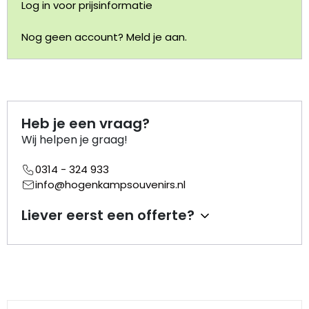
Log in voor prijsinformatie
Portemonnee
Nog geen account? Meld je aan.
Kerstballen
Flesopeners
Heb je een vraag?
Kaasschaaf
Wij helpen je graag!
0314 - 324 933
Onderzetters
info@hogenkampsouvenirs.nl
Pizzasnijders
Liever eerst een offerte?
Theelepels
Knutselen