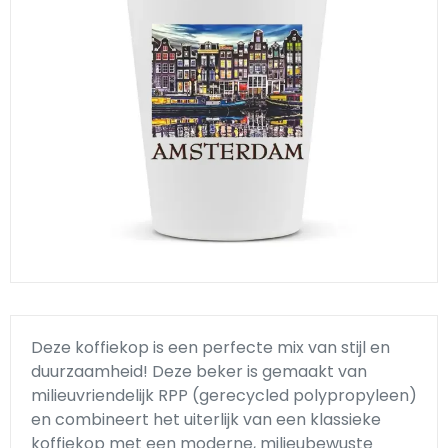
Klompjes golf
Amsterdam
Molens
Knutselklompen
Rotterdam
Eend
Reuzen klomp
Coffee-to-go bekers
Wiet
Geluidsdoosjes
Van Gogh
Pins
Fiets souvenirs
Deze koffiekop is een perfecte mix van stijl en
duurzaamheid! Deze beker is gemaakt van
Aanstekers
milieuvriendelijk RPP (gerecycled polypropyleen)
en combineert het uiterlijk van een klassieke
koffiekop met een moderne, milieubewuste
Sieraden