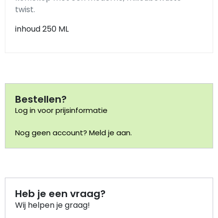
twist.
Portemonnee
inhoud 250 ML
Kerstballen
Flesopeners
Kaasschaaf
Bestellen?
Log in voor prijsinformatie
Onderzetters
Nog geen account? Meld je aan.
Pizzasnijders
Theelepels
Heb je een vraag?
Knutselen
Wij helpen je graag!