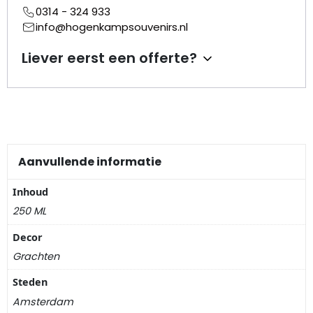
Nagelknippers
0314 - 324 933
info@hogenkampsouvenirs.nl
Handwaaiers
Liever eerst een offerte?
Spiegeldoosjes
Paraplus
Pennen
Aanvullende informatie
Stroopwafelblikken
Inhoud
250 ML
Terracotta bloempotjes
Decor
Vingerhoedjes
Grachten
Steden
Displays
Amsterdam