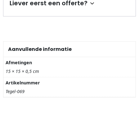
Nagelknippers
Liever eerst een offerte?
Handwaaiers
Spiegeldoosjes
Aanvullende informatie
Paraplus
Afmetingen
Pennen
15 × 15 × 0,5 cm
Stroopwafelblikken
Artikelnummer
Tegel-069
Terracotta bloempotjes
Vingerhoedjes
Displays