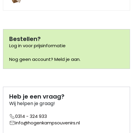
Portemonnee
Kerstballen
Bestellen?
Flesopeners
Log in voor prijsinformatie
Kaasschaaf
Nog geen account? Meld je aan.
Onderzetters
Pizzasnijders
Heb je een vraag?
Wij helpen je graag!
Theelepels
0314 - 324 933
Knutselen
info@hogenkampsouvenirs.nl