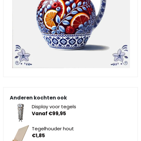
Klompjes golf
Amsterdam
Molens
Knutselklompen
Rotterdam
Eend
Reuzen klomp
Coffee-to-go bekers
Wiet
Geluidsdoosjes
Van Gogh
Pins
Anderen kochten ook
Display voor tegels
Fiets souvenirs
Vanaf
€
99,95
Aanstekers
Tegelhouder hout
€
1,85
Sieraden