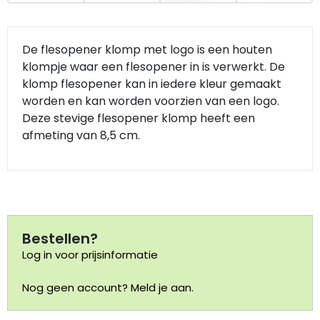
Portemonnee
De flesopener klomp met logo is een houten
klompje waar een flesopener in is verwerkt. De
Kerstballen
klomp flesopener kan in iedere kleur gemaakt
worden en kan worden voorzien van een logo.
Flesopeners
Deze stevige flesopener klomp heeft een
afmeting van 8,5 cm.
Kaasschaaf
Onderzetters
Pizzasnijders
Bestellen?
Theelepels
Log in voor prijsinformatie
Nog geen account? Meld je aan.
Knutselen