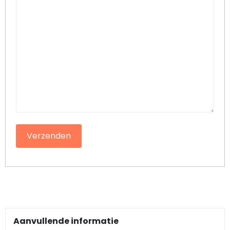
Pillendoosjes
Dienbladen
Keukenschorten
Theezakhouders
Wijnstoppers
Chocolade
Placemats
Tulp sloffen
Aanvullende informatie