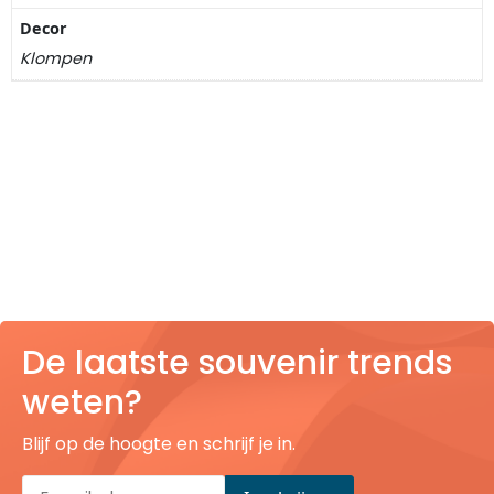
Decor
Klompen
De laatste souvenir trends
weten?
Blijf op de hoogte en schrijf je in.