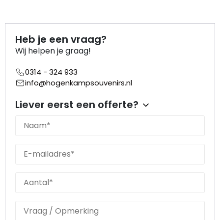
Nagelknippers
Handwaaiers
Heb je een vraag?
Wij helpen je graag!
Spiegeldoosjes
0314 - 324 933
Paraplus
info@hogenkampsouvenirs.nl
Liever eerst een offerte?
Pennen
Stroopwafelblikken
Terracotta bloempotjes
Vingerhoedjes
Displays