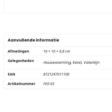
Portemonnee
Kerstballen
Flesopeners
Aanvullende informatie
Kaasschaaf
Afmetingen
10 × 10 × 0,8 cm
Gelegenheden
Housewarming, Kerst, Valentijn
Onderzetters
EAN
8721247011100
Pizzasnijders
Artikelnummer
F05-03
Theelepels
Knutselen