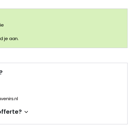
ie
 je aan.
?
enirs.nl
offerte?