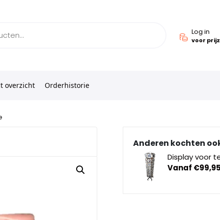
Log in
voor prij
t overzicht
Orderhistorie
e
Anderen kochten oo
Display voor t
Vanaf
€
99,9