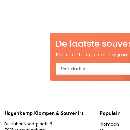
Nagelknippers
Handwaaiers
Spiegeldoosjes
De laatste souve
Paraplus
Blijf op de hoogte en schrijf je in.
Pennen
Stroopwafelblikken
Terracotta bloempotjes
Vingerhoedjes
Hogenkamp Klompen & Souvenirs
Populair
Displays
Dr. Huber Noodtplaats 6
Klompen