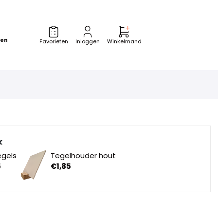
zen
Favorieten
Inloggen
Winkelmand
k
egels
Tegelhouder hout
5
€
1,85