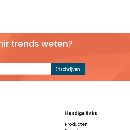
nir trends weten?
Handige links
Producten