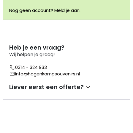
Nog geen account? Meld je aan.
Portemonnee
Kerstballen
Flesopeners
Heb je een vraag?
Wij helpen je graag!
Kaasschaaf
0314 - 324 933
info@hogenkampsouvenirs.nl
Onderzetters
Liever eerst een offerte?
Pizzasnijders
Theelepels
Knutselen