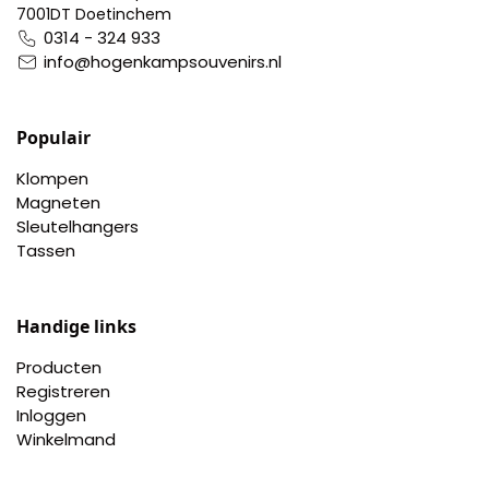
7001DT Doetinchem
Pillendoosjes
0314 - 324 933
info@hogenkampsouvenirs.nl
Dienbladen
Keukenschorten
Populair
Klompen
Theezakhouders
Magneten
Sleutelhangers
Wijnstoppers
Tassen
Chocolade
Handige links
Placemats
Producten
Registreren
Tulp sloffen
Inloggen
Winkelmand