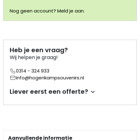
Nog geen account? Meld je aan.
Portemonnee
Kerstballen
Flesopeners
Heb je een vraag?
Wij helpen je graag!
Kaasschaaf
0314 - 324 933
info@hogenkampsouvenirs.nl
Onderzetters
Liever eerst een offerte?
Pizzasnijders
Theelepels
Knutselen
Aanvullende informatie