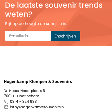
De laatste souvenir trends
Pillendoosjes
weten?
Dienbladen
Blijf op de hoogte en schrijf je in.
Keukenschorten
Theezakhouders
Wijnstoppers
Chocolade
Placemats
Hogenkamp Klompen & Souvenirs
Dr. Huber Noodtplaats 6
Tulp sloffen
7001DT Doetinchem
0314 - 324 933
info@hogenkampsouvenirs.nl