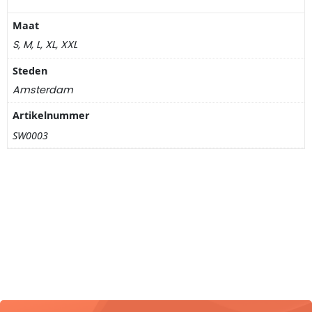
Nagelknippers
Maat
Handwaaiers
S, M, L, XL, XXL
Steden
Spiegeldoosjes
Amsterdam
Paraplus
Artikelnummer
SW0003
Pennen
Stroopwafelblikken
Terracotta bloempotjes
Vingerhoedjes
Displays