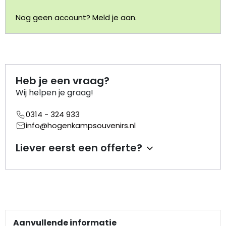
Nog geen account? Meld je aan.
Portemonnee
Kerstballen
Flesopeners
Heb je een vraag?
Wij helpen je graag!
Kaasschaaf
0314 - 324 933
info@hogenkampsouvenirs.nl
Onderzetters
Liever eerst een offerte?
Pizzasnijders
Theelepels
Knutselen
Aanvullende informatie