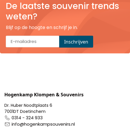
De laatste souvenir trends
Pillendoosjes
weten?
Dienbladen
Blijf op de hoogte en schrijf je in.
Keukenschorten
Theezakhouders
Wijnstoppers
Chocolade
Placemats
Hogenkamp Klompen & Souvenirs
Dr. Huber Noodtplaats 6
Tulp sloffen
7001DT Doetinchem
0314 - 324 933
info@hogenkampsouvenirs.nl