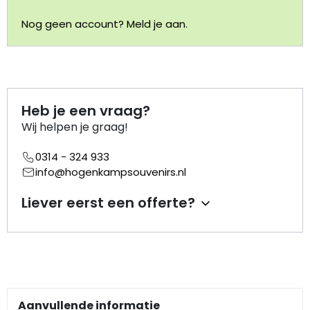
Nog geen account? Meld je aan.
Portemonnee
Kerstballen
Flesopeners
Heb je een vraag?
Wij helpen je graag!
Kaasschaaf
0314 - 324 933
info@hogenkampsouvenirs.nl
Onderzetters
Liever eerst een offerte?
Pizzasnijders
Theelepels
Knutselen
Aanvullende informatie