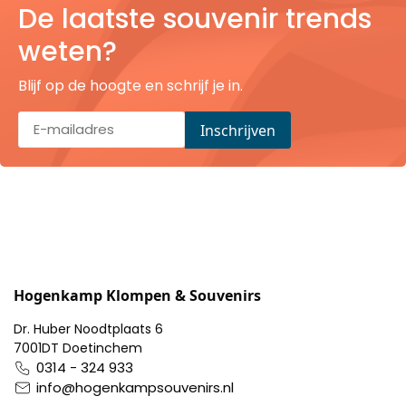
De laatste souvenir trends
Pillendoosjes
weten?
Dienbladen
Blijf op de hoogte en schrijf je in.
Keukenschorten
Theezakhouders
Wijnstoppers
Chocolade
Placemats
Hogenkamp Klompen & Souvenirs
Dr. Huber Noodtplaats 6
Tulp sloffen
7001DT Doetinchem
0314 - 324 933
info@hogenkampsouvenirs.nl