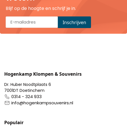
Pillendoosjes
Blijf op de hoogte en schrijf je in.
Dienbladen
Keukenschorten
Theezakhouders
Wijnstoppers
Hogenkamp Klompen & Souvenirs
Chocolade
Dr. Huber Noodtplaats 6
7001DT Doetinchem
Placemats
0314 - 324 933
info@hogenkampsouvenirs.nl
Tulp sloffen
Populair