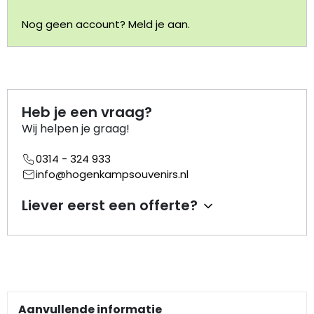
Nog geen account? Meld je aan.
Portemonnee
Kerstballen
Flesopeners
Heb je een vraag?
Wij helpen je graag!
Kaasschaaf
0314 - 324 933
info@hogenkampsouvenirs.nl
Onderzetters
Liever eerst een offerte?
Pizzasnijders
Theelepels
Knutselen
Aanvullende informatie