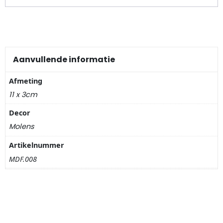
Nagelknippers
Handwaaiers
Spiegeldoosjes
Aanvullende informatie
Paraplus
Afmeting
11 x 3cm
Pennen
Decor
Molens
Stroopwafelblikken
Artikelnummer
Terracotta bloempotjes
MDF.008
Vingerhoedjes
Displays