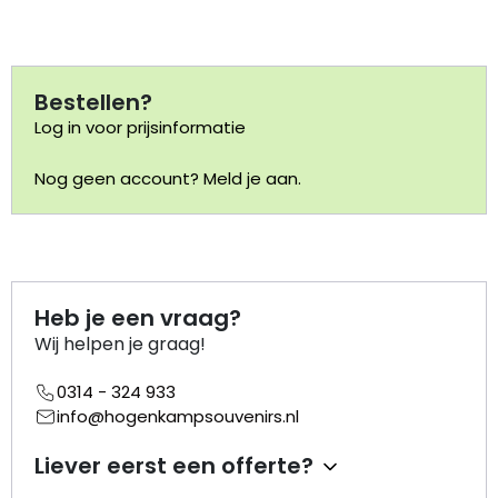
Portemonnee
Bestellen?
Kerstballen
Log in voor prijsinformatie
Flesopeners
Nog geen account? Meld je aan.
Kaasschaaf
Onderzetters
Heb je een vraag?
Pizzasnijders
Wij helpen je graag!
0314 - 324 933
Theelepels
info@hogenkampsouvenirs.nl
Knutselen
Liever eerst een offerte?