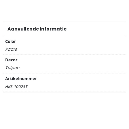
Nagelknippers
Handwaaiers
Aanvullende informatie
Spiegeldoosjes
Color
Paraplus
Paars
Decor
Pennen
Tulpen
Stroopwafelblikken
Artikelnummer
HKS-10025T
Terracotta bloempotjes
Vingerhoedjes
Displays