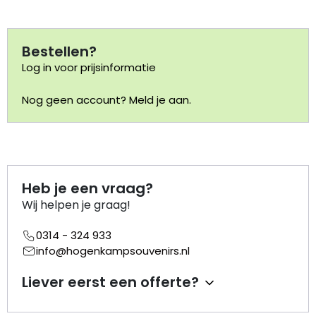
Portemonnee
Bestellen?
Log in voor prijsinformatie
Kerstballen
Nog geen account? Meld je aan.
Flesopeners
Kaasschaaf
Onderzetters
Heb je een vraag?
Wij helpen je graag!
Pizzasnijders
0314 - 324 933
Theelepels
info@hogenkampsouvenirs.nl
Liever eerst een offerte?
Knutselen