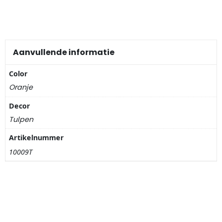
Nagelknippers
Handwaaiers
Aanvullende informatie
Spiegeldoosjes
Color
Paraplus
Oranje
Pennen
Decor
Tulpen
Stroopwafelblikken
Artikelnummer
10009T
Terracotta bloempotjes
Vingerhoedjes
Displays