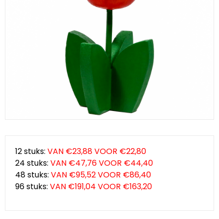
Klompjes golf
Amsterdam
Molens
Knutselklompen
Rotterdam
Eend
Reuzen klomp
Coffee-to-go bekers
Wiet
Geluidsdoosjes
Van Gogh
Pins
12 stuks:
VAN €23,88 VOOR €22,80
24 stuks:
VAN €47,76 VOOR €44,40
Fiets souvenirs
48 stuks:
VAN €95,52 VOOR €86,40
96 stuks:
VAN €191,04 VOOR €163,20
Aanstekers
Sieraden