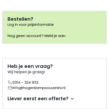
Portemonnee
Bestellen?
Kerstballen
Log in voor prijsinformatie
Nog geen account? Meld je aan.
Flesopeners
Kaasschaaf
Onderzetters
Heb je een vraag?
Wij helpen je graag!
Pizzasnijders
0314 - 324 933
Theelepels
info@hogenkampsouvenirs.nl
Liever eerst een offerte?
Knutselen