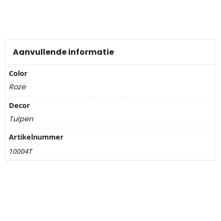
Nagelknippers
Handwaaiers
Aanvullende informatie
Spiegeldoosjes
Color
Paraplus
Roze
Pennen
Decor
Tulpen
Stroopwafelblikken
Artikelnummer
10004T
Terracotta bloempotjes
Vingerhoedjes
Displays