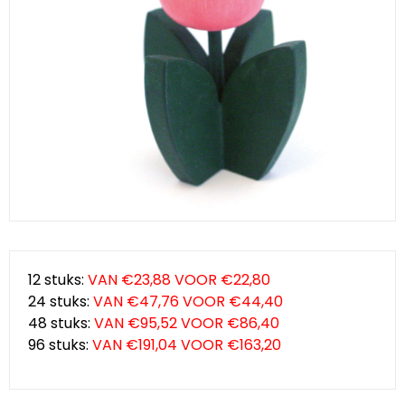
Klompjes golf
Amsterdam
Molens
Knutselklompen
Rotterdam
Eend
Reuzen klomp
Coffee-to-go bekers
Wiet
Geluidsdoosjes
Van Gogh
Pins
12 stuks:
VAN €23,88 VOOR €22,80
24 stuks:
VAN €47,76 VOOR €44,40
Fiets souvenirs
48 stuks:
VAN €95,52 VOOR €86,40
96 stuks:
VAN €191,04 VOOR €163,20
Aanstekers
Sieraden