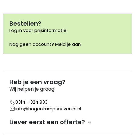
Portemonnee
Bestellen?
Kerstballen
Log in voor prijsinformatie
Nog geen account? Meld je aan.
Flesopeners
Kaasschaaf
Onderzetters
Heb je een vraag?
Wij helpen je graag!
Pizzasnijders
0314 - 324 933
Theelepels
info@hogenkampsouvenirs.nl
Liever eerst een offerte?
Knutselen