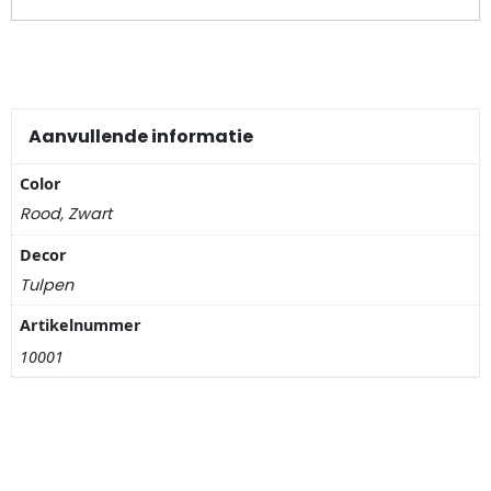
Nagelknippers
Handwaaiers
Spiegeldoosjes
Aanvullende informatie
Paraplus
Color
Rood, Zwart
Pennen
Decor
Tulpen
Stroopwafelblikken
Artikelnummer
Terracotta bloempotjes
10001
Vingerhoedjes
Displays