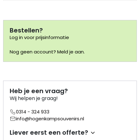
Portemonnee
Bestellen?
Kerstballen
Log in voor prijsinformatie
Flesopeners
Nog geen account? Meld je aan.
Kaasschaaf
Onderzetters
Heb je een vraag?
Pizzasnijders
Wij helpen je graag!
Theelepels
0314 - 324 933
info@hogenkampsouvenirs.nl
Knutselen
Liever eerst een offerte?