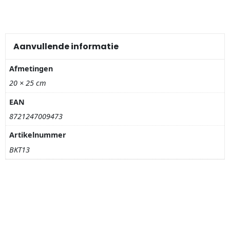
Nagelknippers
Handwaaiers
Aanvullende informatie
Spiegeldoosjes
Afmetingen
Paraplus
20 × 25 cm
EAN
Pennen
8721247009473
Stroopwafelblikken
Artikelnummer
BKT13
Terracotta bloempotjes
Vingerhoedjes
Displays