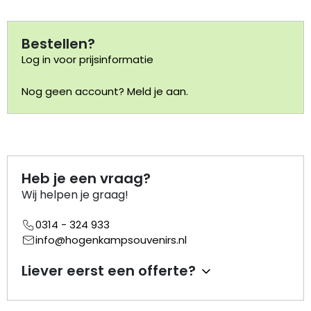
Portemonnee
Bestellen?
Log in voor prijsinformatie
Kerstballen
Nog geen account? Meld je aan.
Flesopeners
Kaasschaaf
Onderzetters
Heb je een vraag?
Wij helpen je graag!
Pizzasnijders
0314 - 324 933
info@hogenkampsouvenirs.nl
Theelepels
Liever eerst een offerte?
Knutselen