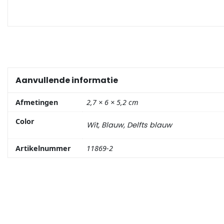
Portemonnee
Kerstballen
Flesopeners
Aanvullende informatie
Kaasschaaf
Afmetingen
2,7 × 6 × 5,2 cm
Color
Wit, Blauw, Delfts blauw
Onderzetters
Artikelnummer
11869-2
Pizzasnijders
Theelepels
Knutselen