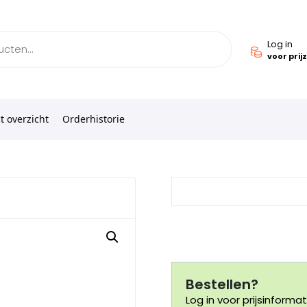
Log in
voor prij
t overzicht
Orderhistorie
Bestellen?
Log in voor prijsinformat