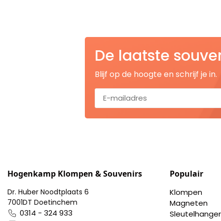
Nagelknippers
Handwaaiers
De laatste souve
Spiegeldoosjes
Blijf op de hoogte en schrijf je in.
Paraplus
Pennen
Stroopwafelblikken
Terracotta bloempotjes
Hogenkamp Klompen & Souvenirs
Populair
Vingerhoedjes
Dr. Huber Noodtplaats 6
Klompen
7001DT Doetinchem
Magneten
Displays
0314 - 324 933
Sleutelhanger