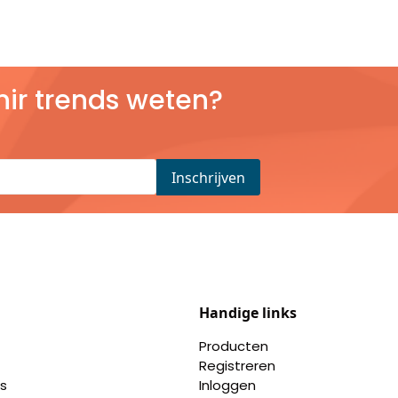
nir trends weten?
Handige links
Producten
Registreren
s
Inloggen