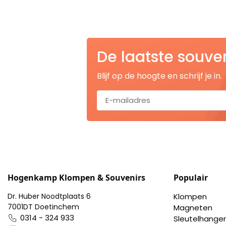
Nagelknippers
Handwaaiers
De laatste souve
Spiegeldoosjes
Blijf op de hoogte en schrijf je in.
Paraplus
Pennen
Stroopwafelblikken
Terracotta bloempotjes
Hogenkamp Klompen & Souvenirs
Populair
Vingerhoedjes
Dr. Huber Noodtplaats 6
Klompen
7001DT Doetinchem
Magneten
Displays
0314 - 324 933
Sleutelhanger