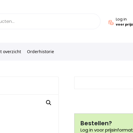
Log in
voor prij
t overzicht
Orderhistorie
Bestellen?
Log in voor prijsinformat