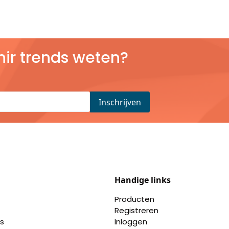
nir trends weten?
Handige links
Producten
Registreren
s
Inloggen