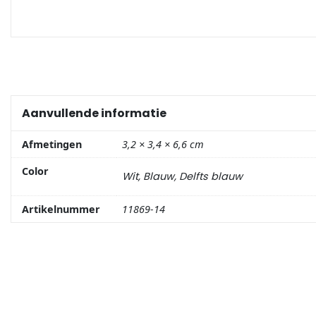
Portemonnee
Kerstballen
Flesopeners
Aanvullende informatie
Kaasschaaf
Afmetingen
3,2 × 3,4 × 6,6 cm
Color
Wit, Blauw, Delfts blauw
Onderzetters
Artikelnummer
11869-14
Pizzasnijders
Theelepels
Knutselen