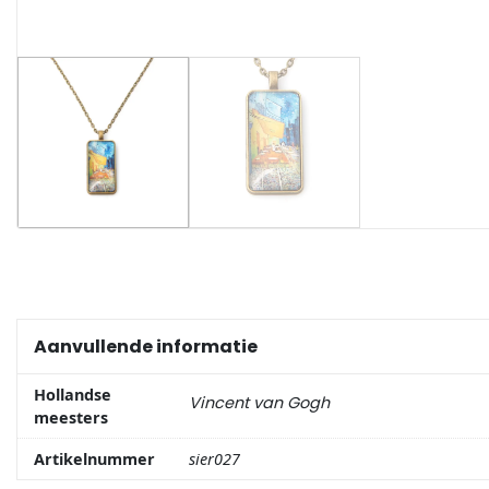
Portemonnee
Kerstballen
Flesopeners
Kaasschaaf
Onderzetters
Pizzasnijders
Aanvullende informatie
Theelepels
Hollandse
Vincent van Gogh
meesters
Knutselen
Artikelnummer
sier027