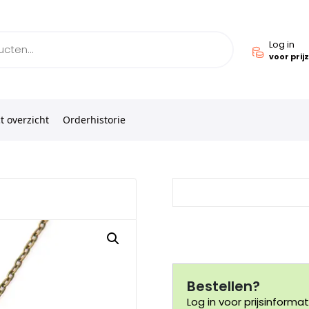
Log in
voor prij
t overzicht
Orderhistorie
Bestellen?
Log in voor prijsinformat