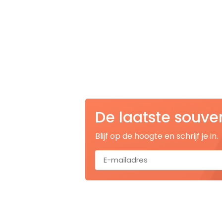
Nagelknippers
Handwaaiers
Spiegeldoosjes
Paraplus
Pennen
De laatste souve
Stroopwafelblikken
Blijf op de hoogte en schrijf je in.
Terracotta bloempotjes
Vingerhoedjes
Displays