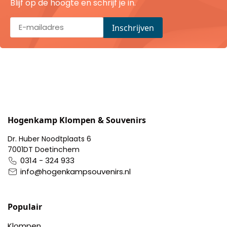
Blijf op de hoogte en schrijf je in.
Pillendoosjes
Dienbladen
Keukenschorten
Theezakhouders
Wijnstoppers
Hogenkamp Klompen & Souvenirs
Chocolade
Dr. Huber Noodtplaats 6
7001DT Doetinchem
0314 - 324 933
Placemats
info@hogenkampsouvenirs.nl
Tulp sloffen
Populair
Klompen