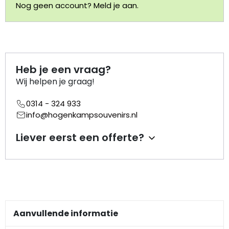
Nog geen account? Meld je aan.
Portemonnee
Kerstballen
Heb je een vraag?
Flesopeners
Wij helpen je graag!
Kaasschaaf
0314 - 324 933
info@hogenkampsouvenirs.nl
Onderzetters
Liever eerst een offerte?
Pizzasnijders
Theelepels
Knutselen
Aanvullende informatie