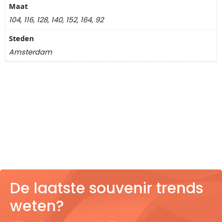
Nagelknippers
Maat
104, 116, 128, 140, 152, 164, 92
Handwaaiers
Steden
Amsterdam
Spiegeldoosjes
Paraplus
Pennen
Stroopwafelblikken
Terracotta bloempotjes
Vingerhoedjes
De laatste souvenir trends
weten?
Displays