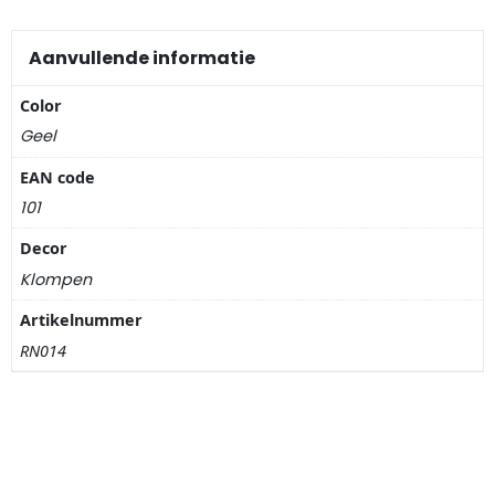
Nagelknippers
Aanvullende informatie
Handwaaiers
Color
Spiegeldoosjes
Geel
Paraplus
EAN code
101
Pennen
Decor
Klompen
Stroopwafelblikken
Artikelnummer
Terracotta bloempotjes
RN014
Vingerhoedjes
Displays