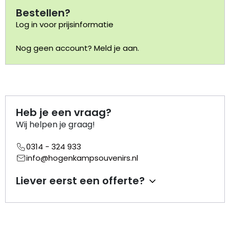
Bestellen?
Portemonnee
Log in voor prijsinformatie
Nog geen account? Meld je aan.
Kerstballen
Flesopeners
Kaasschaaf
Heb je een vraag?
Wij helpen je graag!
Onderzetters
0314 - 324 933
Pizzasnijders
info@hogenkampsouvenirs.nl
Liever eerst een offerte?
Theelepels
Knutselen