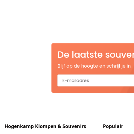
Nagelknippers
Handwaaiers
Spiegeldoosjes
Paraplus
De laatste souve
Pennen
Blijf op de hoogte en schrijf je in.
Stroopwafelblikken
Terracotta bloempotjes
Vingerhoedjes
Displays
Hogenkamp Klompen & Souvenirs
Populair