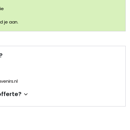
ie
 je aan.
?
enirs.nl
offerte?