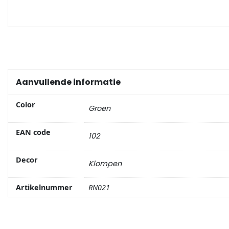
Portemonnee
Kerstballen
Flesopeners
Aanvullende informatie
Kaasschaaf
Color
Groen
Onderzetters
EAN code
102
Pizzasnijders
Decor
Klompen
Theelepels
Artikelnummer
RN021
Knutselen