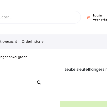
Log in
voor prij
t overzicht
Orderhistorie
anger enkel groen
Leuke sleutelhangers 