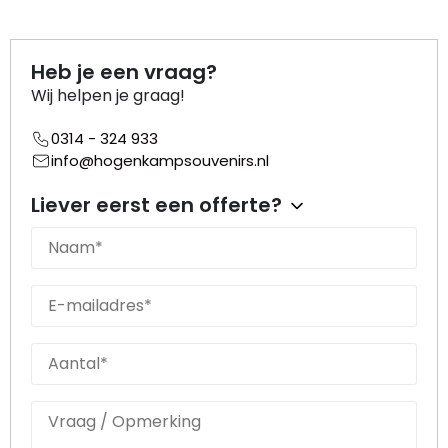
Nagelknippers
Handwaaiers
Heb je een vraag?
Wij helpen je graag!
Spiegeldoosjes
0314 - 324 933
Paraplus
info@hogenkampsouvenirs.nl
Liever eerst een offerte?
Pennen
Stroopwafelblikken
Terracotta bloempotjes
Vingerhoedjes
Displays