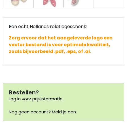
Portemonnee
Een echt Hollands relatiegeschenk!
Kerstballen
Zorg ervoor dat het aangeleverde logo een
Flesopeners
vector bestand is voor optimale kwaliteit,
zoals bijvoorbeeld .pdf, .eps, of .ai.
Kaasschaaf
Onderzetters
Pizzasnijders
Bestellen?
Log in voor prijsinformatie
Theelepels
Nog geen account? Meld je aan.
Knutselen