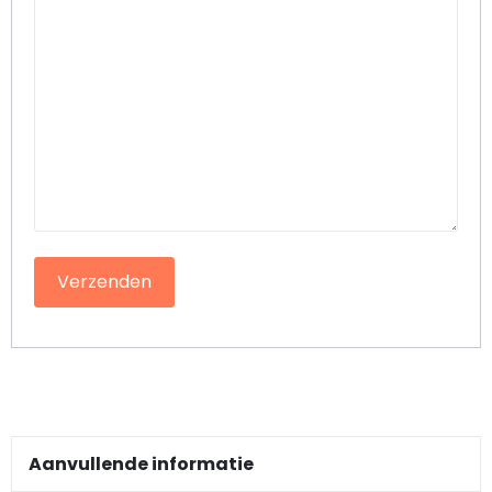
Pillendoosjes
Dienbladen
Keukenschorten
Theezakhouders
Wijnstoppers
Chocolade
Placemats
Tulp sloffen
Aanvullende informatie