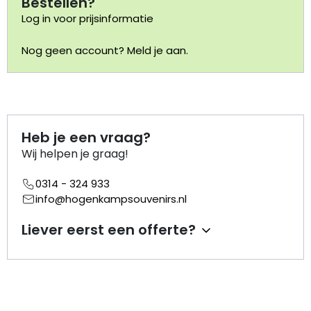
Bestellen?
Log in voor prijsinformatie
Portemonnee
Nog geen account? Meld je aan.
Kerstballen
Flesopeners
Heb je een vraag?
Kaasschaaf
Wij helpen je graag!
Onderzetters
0314 - 324 933
info@hogenkampsouvenirs.nl
Pizzasnijders
Liever eerst een offerte?
Theelepels
Knutselen