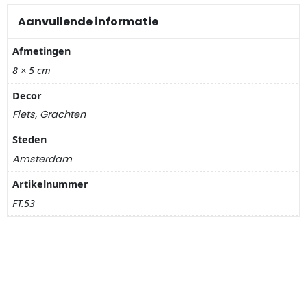
Nagelknippers
Aanvullende informatie
Handwaaiers
Afmetingen
8 × 5 cm
Spiegeldoosjes
Decor
Paraplus
Fiets, Grachten
Steden
Pennen
Amsterdam
Stroopwafelblikken
Artikelnummer
FT.53
Terracotta bloempotjes
Vingerhoedjes
Displays