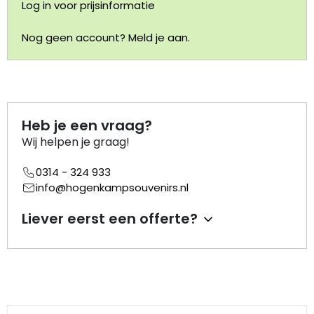
Log in voor prijsinformatie
Portemonnee
Nog geen account? Meld je aan.
Kerstballen
Flesopeners
Heb je een vraag?
Kaasschaaf
Wij helpen je graag!
0314 - 324 933
Onderzetters
info@hogenkampsouvenirs.nl
Pizzasnijders
Liever eerst een offerte?
Theelepels
Knutselen