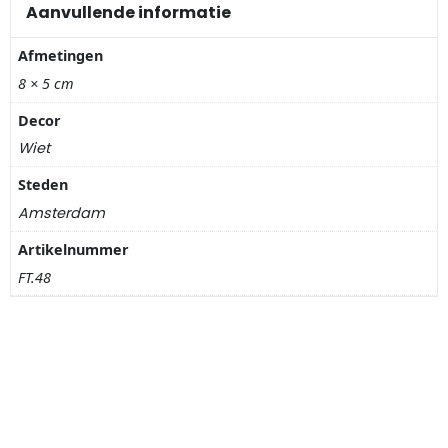
Nagelknippers
Aanvullende informatie
Afmetingen
Handwaaiers
8 × 5 cm
Spiegeldoosjes
Decor
Wiet
Paraplus
Steden
Pennen
Amsterdam
Artikelnummer
Stroopwafelblikken
FT.48
Terracotta bloempotjes
Vingerhoedjes
Displays